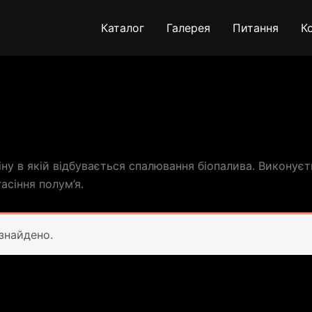
Каталог
Галерея
Питання
К
ну в якій відбувається спалювання біопалива. Виконує
сіння полум’я.
 знайдено.