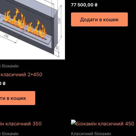
77 500,00
₴
Додати в кошик
 біокамін
 класичний 2*450
0
₴
ти в кошик
 біокамін
Класичний біокамін