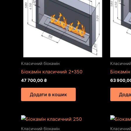
Класичний біокамін
Класичний
Біокамін класичний 2*350
Біокамін
47 700,00
₴
63 900,0
Додати в кошик
Дода
Класичний біокамін
Класичний