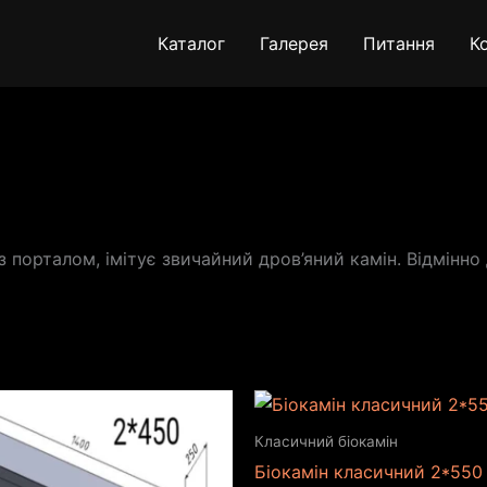
Каталог
Галерея
Питання
К
з порталом, імітує звичайний дров’яний камін. Відмінно
Класичний біокамін
Біокамін класичний 2*550