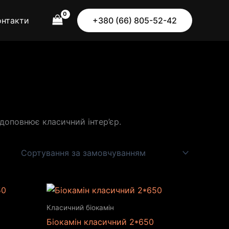
онтакти
+380 (66) 805-52-42
 доповнює класичний інтер’єр.
Класичний біокамін
Біокамін класичний 2*650