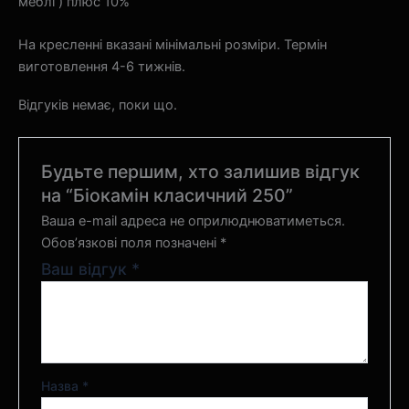
меблі ) плюс 10%
На кресленні вказані мінімальні розміри. Термін
виготовлення 4-6 тижнів.
Відгуків немає, поки що.
Будьте першим, хто залишив відгук
на “Біокамін класичний 250”
Ваша e-mail адреса не оприлюднюватиметься.
Обов’язкові поля позначені
*
Ваш відгук
*
Назва
*