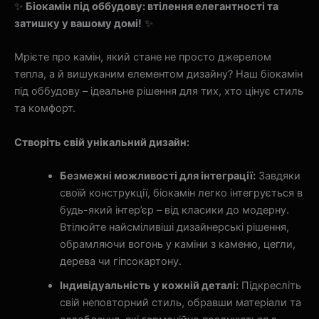
✨
Біокамін під оббудову: втілення елегантності та
затишку у вашому домі!
✨
Мрієте про камін, який стане не просто джерелом
тепла, а й вишуканим елементом дизайну? Наш біокамін
під оббудову – ідеальне рішення для тих, хто цінує стиль
та комфорт.
Створіть свій унікальний дизайн:
Безмежні можливості для інтеграції:
Завдяки
своїй конструкції, біокамін легко інтегрується в
будь-який інтер’єр – від класики до модерну.
Втілюйте найсміливіші дизайнерські рішення,
обрамляючи вогонь у каміни з каменю, цегли,
дерева чи гіпсокартону.
Індивідуальність у кожній деталі:
Підкресліть
свій неповторний стиль, обравши матеріали та