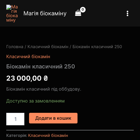
Перейти
до
Магія біокаміну
вмісту
Біокамін
класичний
250
Головна
/
Класичний біокамін
/ Біокамін класичний 250
кількість
Класичний біокамін
Біокамін класичний 250
23 000,00
₴
Біокамін класичний під оббудову.
Доступно за замовленням
Додати в кошик
Категорія:
Класичний біокамін