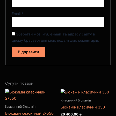
Email
*
Зберегти моє ім'я, e-mail, та адресу сайту в
цьому браузері для моїх подальших коментарів.
Супутні товари
Класичний біокамін
Класичний біокамін
Біокамін класичний 350
Біокамін класичний 2*550
26 400,00
₴