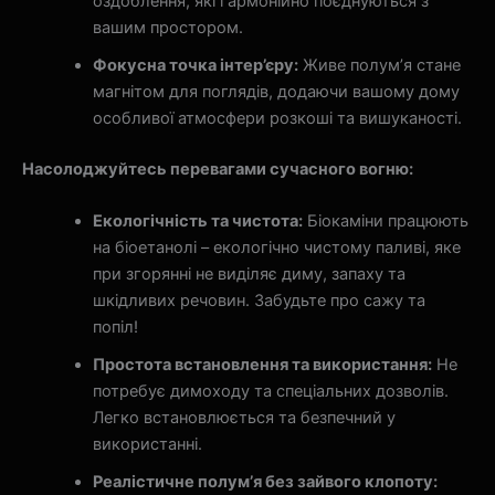
оздоблення, які гармонійно поєднуються з
вашим простором.
Фокусна точка інтер’єру:
Живе полум’я стане
магнітом для поглядів, додаючи вашому дому
особливої атмосфери розкоші та вишуканості.
Насолоджуйтесь перевагами сучасного вогню:
Екологічність та чистота:
Біокаміни працюють
на біоетанолі – екологічно чистому паливі, яке
при згорянні не виділяє диму, запаху та
шкідливих речовин. Забудьте про сажу та
попіл!
Простота встановлення та використання:
Не
потребує димоходу та спеціальних дозволів.
Легко встановлюється та безпечний у
використанні.
Реалістичне полум’я без зайвого клопоту: