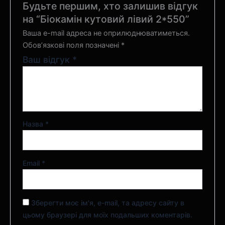
Будьте першим, хто залишив відгук
на “Біокамін кутовий лівий 2*550”
Ваша e-mail адреса не оприлюднюватиметься.
Обов’язкові поля позначені
*
Ваш відгук
*
Назва
*
Email
*
Зберегти моє ім'я, e-mail, та адресу сайту в
цьому браузері для моїх подальших коментарів.