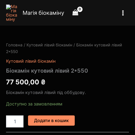
Перейти
до
Магія біокаміну
вмісту
Біокамін
кутовий
лівий
Головна
/
Кутовий лівий біокамін
/ Біокамін кутовий лівий
2*550
2*550
кількість
Кутовий лівий біокамін
Біокамін кутовий лівий 2*550
77 500,00
₴
Біокамін кутовий лівий під оббудову.
Доступно за замовленням
Додати в кошик