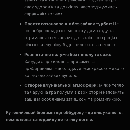
запаху та шкідливих речовин. Подбайте про
своє здоров’я та довкілля, насолоджуючись
справжнім вогнем.
Просте встановлення без зайвих турбот:
Не
потребує складного монтажу димоходу та
отримання спеціальних дозволів. Інтеграція в
підготовлену нішу буде швидкою та легкою.
Реалістичне полум’я без попелу та сажі:
Забудьте про клопіт з дровами та
прибиранням. Насолоджуйтесь красою живого
вогню без зайвих зусиль.
Створення унікальної атмосфери:
М’яке тепло
та чаруюча гра полум’я з двох сторін наповнять
ваш дім особливим затишком та романтикою.
Кутовий лівий біокамін під оббудову – це вишуканість,
помножена на подвійну естетику вогню.