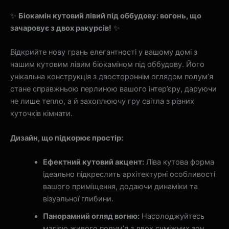
✨
Біокамін кутовий лівий під оббудову: вогонь, що
зачаровує з двох ракурсів!
✨
Відкрийте нову грань елегантності у вашому домі з
нашим кутовим лівим біокаміном під оббудову. Його
унікальна конструкція з двостороннім оглядом полум’я
стане справжньою перлиною вашого інтер’єру, даруючи
не лише тепло, а й захоплюючу гру світла з різних
куточків кімнати.
Дизайн, що підкорює простір:
Ефектний кутовий акцент:
Ліва кутова форма
ідеально підкреслить архітектурні особливості
вашого приміщення, додаючи динаміки та
візуальної глибини.
Панорамний огляд вогню:
Насолоджуйтесь
магією живого полум’я з двох суміжних зон.