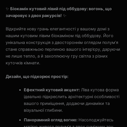
✨
Біокамін кутовий лівий під оббудову: вогонь, що
зачаровує з двох ракурсів!
✨
Відкрийте нову грань елегантності у вашому домі з
нашим кутовим лівим біокаміном під оббудову. Його
унікальна конструкція з двостороннім оглядом полум’я
стане справжньою перлиною вашого інтер’єру, даруючи
не лише тепло, а й захоплюючу гру світла з різних
куточків кімнати.
Дизайн, що підкорює простір:
Ефектний кутовий акцент:
Ліва кутова форма
ідеально підкреслить архітектурні особливості
вашого приміщення, додаючи динаміки та
візуальної глибини.
Панорамний огляд вогню:
Насолоджуйтесь
магією живого полум’я з двох суміжних зон.