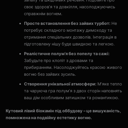
запаху та шкідливих речовин. Подбайте про
своє здоров’я та довкілля, насолоджуючись
справжнім вогнем.
Просте встановлення без зайвих турбот:
Не
потребує складного монтажу димоходу та
отримання спеціальних дозволів. Інтеграція в
підготовлену нішу буде швидкою та легкою.
Реалістичне полум’я без попелу та сажі:
Забудьте про клопіт з дровами та
прибиранням. Насолоджуйтесь красою живого
вогню без зайвих зусиль.
Створення унікальної атмосфери:
М’яке тепло
та чаруюча гра полум’я з двох сторін наповнять
ваш дім особливим затишком та романтикою.
Кутовий лівий біокамін під оббудову – це вишуканість,
помножена на подвійну естетику вогню.