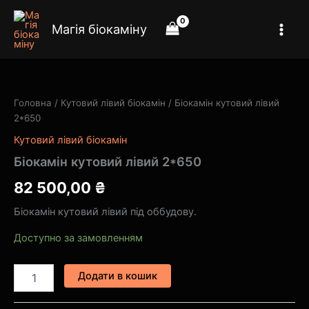
Перейти
до
Магія біокаміну
вмісту
Біокамін
кутовий
лівий
Головна
/
Кутовий лівий біокамін
/ Біокамін кутовий лівий
2*650
2*650
кількість
Кутовий лівий біокамін
Біокамін кутовий лівий 2*650
82 500,00
₴
Біокамін кутовий лівий під оббудову.
Доступно за замовленням
Додати в кошик