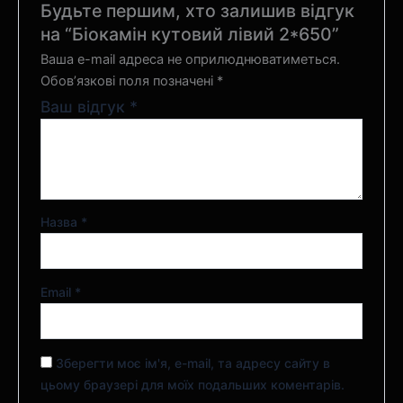
Будьте першим, хто залишив відгук
на “Біокамін кутовий лівий 2*650”
Ваша e-mail адреса не оприлюднюватиметься.
Обов’язкові поля позначені
*
Ваш відгук
*
Назва
*
Email
*
Зберегти моє ім'я, e-mail, та адресу сайту в
цьому браузері для моїх подальших коментарів.