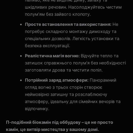
паливо, яке не виділяє диму, запаху та
шкідливих речовин. Насолоджуйтесь чистим
полум’ям без зайвого клопоту.
Просте встановлення та використання:
Не
потребує складного монтажу димоходу та
спеціальних дозволів. Легкість установки та
безпека експлуатації.
Реалістична магія вогню:
Відчуйте тепло та
затишок справжнього полум’я без необхідності
заготовляти дрова та чистити попіл.
Потрійний заряд атмосфери:
Панорамний
огляд вогню з трьох сторін створює
неймовірно затишну та розслаблюючу
атмосферу, ідеальну для сімейних вечорів та
відпочинку.
П-подібний біокамін під оббудову – це не просто
камін, це витвір мистецтва у вашому домі.