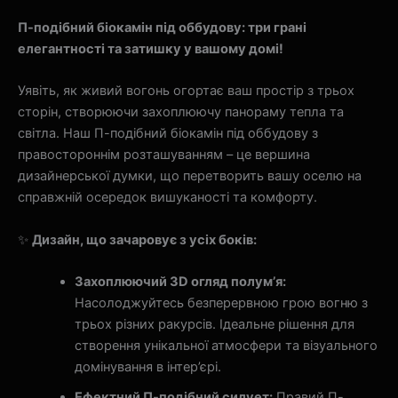
П-подібний біокамін під оббудову: три грані
елегантності та затишку у вашому домі!
Уявіть, як живий вогонь огортає ваш простір з трьох
сторін, створюючи захоплюючу панораму тепла та
світла. Наш П-подібний біокамін під оббудову з
правостороннім розташуванням – це вершина
дизайнерської думки, що перетворить вашу оселю на
справжній осередок вишуканості та комфорту.
✨
Дизайн, що зачаровує з усіх боків:
Захоплюючий 3D огляд полум’я:
Насолоджуйтесь безперервною грою вогню з
трьох різних ракурсів. Ідеальне рішення для
створення унікальної атмосфери та візуального
домінування в інтер’єрі.
Ефектний П-подібний силует:
Правий П-