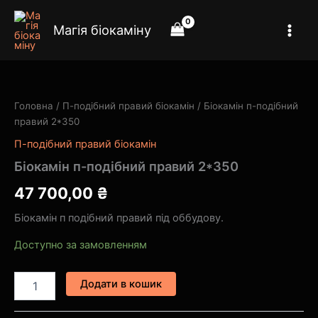
Перейти
до
Магія біокаміну
вмісту
Біокамін
п-
подібний
Головна
/
П-подібний правий біокамін
/ Біокамін п-подібний
правий
правий 2*350
2*350
кількість
П-подібний правий біокамін
Біокамін п-подібний правий 2*350
47 700,00
₴
Біокамін п подібний правий під оббудову.
Доступно за замовленням
Додати в кошик