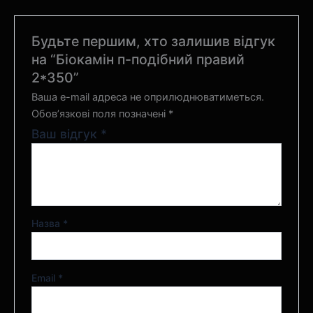
Будьте першим, хто залишив відгук
на “Біокамін п-подібний правий
2*350”
Ваша e-mail адреса не оприлюднюватиметься.
Обов’язкові поля позначені
*
Ваш відгук
*
Назва
*
Email
*