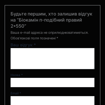
Будьте першим, хто залишив відгук
на “Біокамін п-подібний правий
2*550”
Ваша e-mail адреса не оприлюднюватиметься.
Обов’язкові поля позначені
*
Ваш відгук
*
Назва
*
Email
*