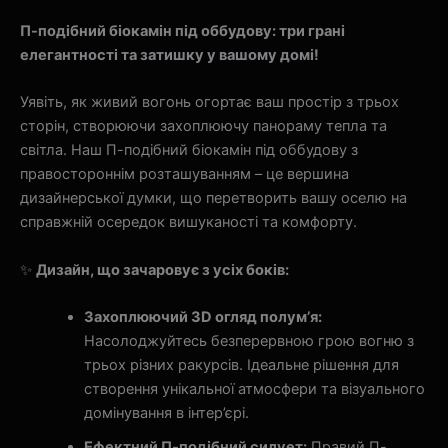
П-подібний біокамін під оббудову: три грані
елегантності та затишку у вашому домі!
Уявіть, як живий вогонь огортає ваш простір з трьох
сторін, створюючи захоплюючу панораму тепла та
світла. Наш П-подібний біокамін під оббудову з
правостороннім розташуванням – це вершина
дизайнерської думки, що перетворить вашу оселю на
справжній осередок вишуканості та комфорту.
✨
Дизайн, що зачаровує з усіх боків:
Захоплюючий 3D огляд полум’я:
Насолоджуйтесь безперервною грою вогню з
трьох різних ракурсів. Ідеальне рішення для
створення унікальної атмосфери та візуального
домінування в інтер’єрі.
Ефектний П-подібний силует:
Правий П-