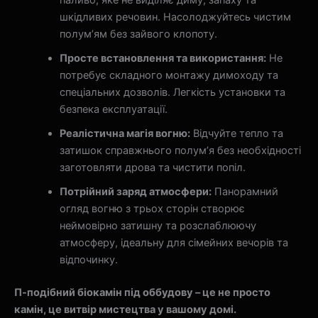
паливо, яке не виділяє диму, запаху та
шкідливих речовин. Насолоджуйтесь чистим
полум’ям без зайвого клопоту.
Просте встановлення та використання:
Не
потребує складного монтажу димоходу та
спеціальних дозволів. Легкість установки та
безпека експлуатації.
Реалістична магія вогню:
Відчуйте тепло та
затишок справжнього полум’я без необхідності
заготовляти дрова та чистити попіл.
Потрійний заряд атмосфери:
Панорамний
огляд вогню з трьох сторін створює
неймовірно затишну та розслаблюючу
атмосферу, ідеальну для сімейних вечорів та
відпочинку.
П-подібний біокамін під оббудову – це не просто
камін, це витвір мистецтва у вашому домі.