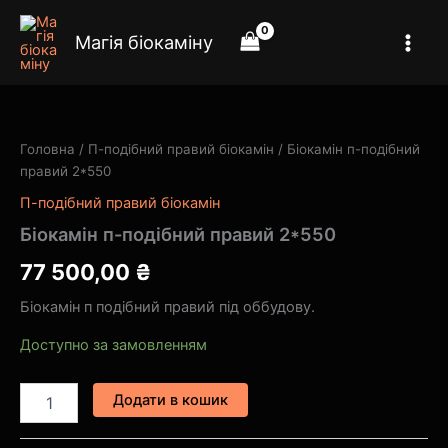
Перейти
до
Магія біокаміну
вмісту
Біокамін
п-
подібний
Головна
/
П-подібний правий біокамін
/ Біокамін п-подібний
правий
правий 2*550
2*550
кількість
П-подібний правий біокамін
Біокамін п-подібний правий 2*550
77 500,00
₴
Біокамін п подібний правий під оббудову.
Доступно за замовленням
Додати в кошик