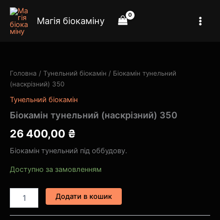
Перейти
до
Магія біокаміну
вмісту
Біокамін
тунельний
(наскрізний)
Головна
/
Тунельний біокамін
/ Біокамін тунельний
350
(наскрізний) 350
кількість
Тунельний біокамін
Біокамін тунельний (наскрізний) 350
26 400,00
₴
Біокамін тунельний під оббудову.
Доступно за замовленням
Додати в кошик