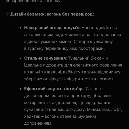
неперевершеного затишку.
✨
Дизайн без меж, вогонь без перешкод:
Наскрізний огляд полум’я:
Насолоджуйтесь
захоплюючим видом живого вогню одночасно
з двох суміжних кімнат. Створіть унікальну
візуальну перекличку між просторами.
Стильне зонування:
Тунельний біокамін
ідеально підходить для елегантного розділення
вітальні та їдальні, кабінету та зони відпочинку,
зберігаючи відчуття відкритості та легкості.
Ефектний акцент в інтер’єрі:
Станьте
дизайнером власного простору, обравши
матеріали та оздоблення, що підкреслять
сучасний стиль вашого дому. Мінімалізм, лофт,
хай-тек – вогонь стане вишуканим
доповненням.