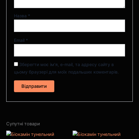
Назва
*
Email
*
Зберегти моє ім'я, e-mail, та адресу сайту в
цьому браузері для моїх подальших коментарів.
Супутні товари