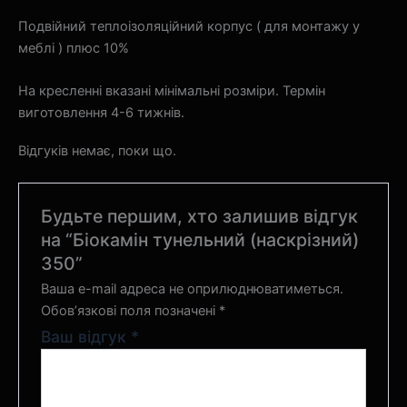
Подвійний теплоізоляційний корпус ( для монтажу у
меблі ) плюс 10%
На кресленні вказані мінімальні розміри. Термін
виготовлення 4-6 тижнів.
Відгуків немає, поки що.
Будьте першим, хто залишив відгук
на “Біокамін тунельний (наскрізний)
350”
Ваша e-mail адреса не оприлюднюватиметься.
Обов’язкові поля позначені
*
Ваш відгук
*