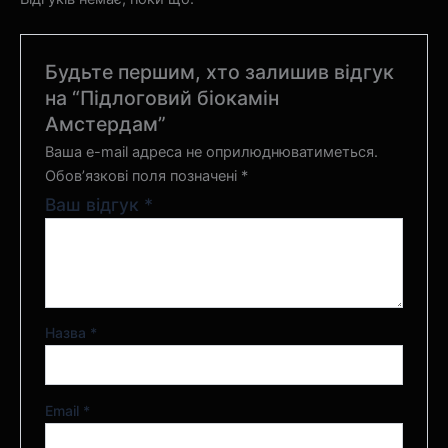
Будьте першим, хто залишив відгук
на “Підлоговий біокамін
Амстердам”
Ваша e-mail адреса не оприлюднюватиметься.
Обов’язкові поля позначені
*
Ваш відгук
*
Назва
*
Email
*