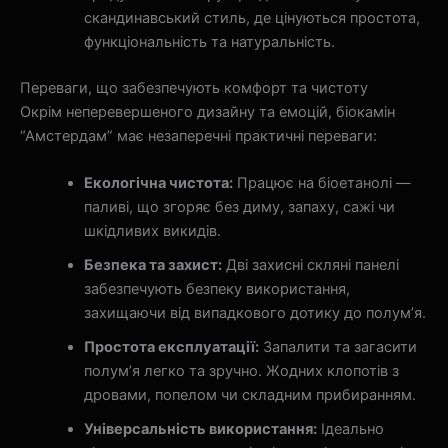
скандинавський стиль, де цінуються простота,
функціональність та натуральність.
Переваги, що забезпечують комфорт та чистоту
Окрім неперевершеного дизайну та емоцій, біокамін
“Амстердам” має незаперечні практичні переваги:
Екологічна чистота:
Працює на біоетанолі —
паливі, що згоряє без диму, запаху, сажі чи
шкідливих викидів.
Безпека та захист:
Дві захисні скляні панелі
забезпечують безпеку використання,
захищаючи від випадкового дотику до полум’я.
Простота експлуатації:
Запалити та загасити
полум’я легко та зручно. Жодних клопотів з
дровами, попелом чи складним прибиранням.
Універсальність використання:
Ідеально