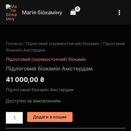
Перейти
до
Магія біокаміну
вмісту
Підлоговий
біокамін
Амстердам
Головна
/
Підлоговий (окремостоячий) біокамін
/ Підлоговий
кількість
біокамін Амстердам
Підлоговий (окремостоячий) біокамін
Підлоговий біокамін Амстердам
41 000,00
₴
Підлоговий біокамін Амстердам
Доступно за замовленням
Додати в кошик