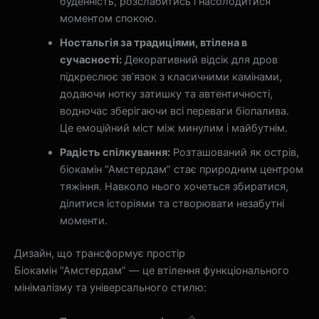
буденність, розслабитись і насолодитися
моментом спокою.
Ностальгія за традиціями, втілена в
сучасності:
Декоративний відсік для дров
підкреслює зв’язок з класичними камінами,
додаючи нотку затишку та автентичності,
водночас зберігаючи всі переваги біопалива.
Це емоційний міст між минулим і майбутнім.
Радість спілкування:
Розташований як острів,
біокамін “Амстердам” стає природним центром
тяжіння. Навколо нього хочеться збиратися,
ділитися історіями та створювати незабутні
моменти.
Дизайн, що трансформує простір
Біокамін “Амстердам” — це втілення функціонального
мінімалізму та універсального стилю: