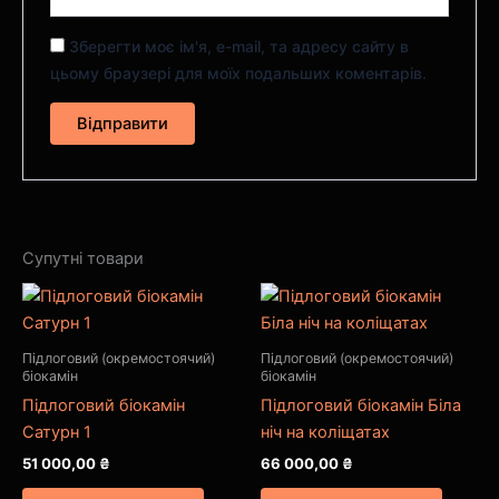
Зберегти моє ім'я, e-mail, та адресу сайту в
цьому браузері для моїх подальших коментарів.
Супутні товари
Підлоговий (окремостоячий)
Підлоговий (окремостоячий)
біокамін
біокамін
Підлоговий біокамін
Підлоговий біокамін Біла
Сатурн 1
ніч на коліщатах
51 000,00
₴
66 000,00
₴