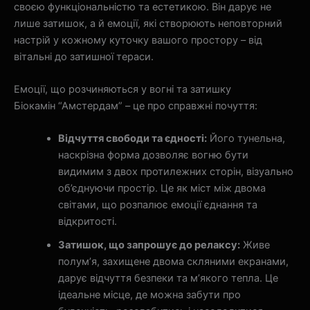
своєю функціональністю та естетикою. Він дарує не
лише затишок, а й емоції, які створюють неповторний
настрій у кожному куточку вашого простору – від
вітальні до затишної тераси.
Емоції, що розчиняються у вогні та затишку
Біокамін “Амстердам” – це про справжні почуття:
Відчуття свободи та єдності:
Його тунельна,
наскрізна форма дозволяє вогню бути
видимим з двох протилежних сторін, візуально
об’єднуючи простір. Це як міст між двома
світами, що розпалює емоції єднання та
відкритості.
Затишок, що запрошує до релаксу:
Живе
полум’я, захищене двома скляними екранами,
дарує відчуття безпеки та м’якого тепла. Це
ідеальне місце, де можна забути про