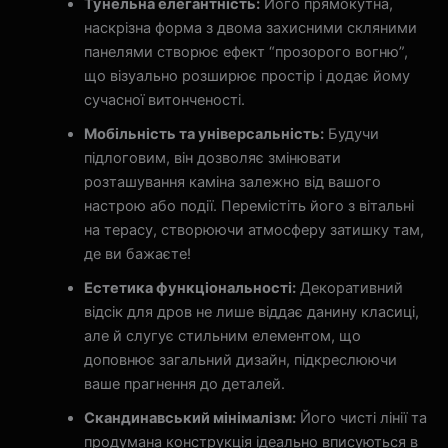
Тунельна елегантність:
Його прямокутна,
наскрізна форма з двома захисними скляними
панелями створює ефект “прозорого вогню”,
що візуально розширює простір і додає йому
сучасної витонченості.
Мобільність та універсальність:
Будучи
підлоговим, він дозволяє змінювати
розташування каміна залежно від вашого
настрою або події. Перемістіть його з вітальні
на терасу, створюючи атмосферу затишку там,
де ви бажаєте!
Естетика функціональності:
Декоративний
відсік для дров не лише віддає данину класиці,
але й слугує стильним елементом, що
доповнює загальний дизайн, підкреслюючи
ваше прагнення до деталей.
Скандинавський мінімалізм:
Його чисті лінії та
продумана конструкція ідеально вписуються в