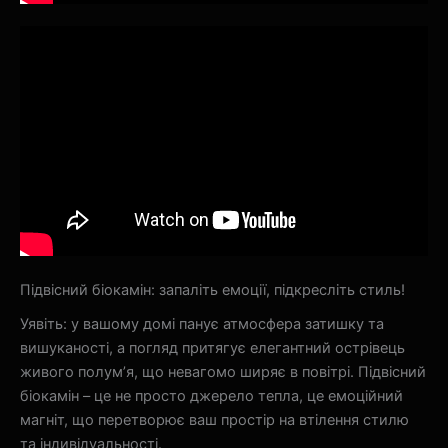
Підвісний біокамін: запаліть емоції, підкресліть стиль!
Уявіть: у вашому домі панує атмосфера затишку та
вишуканості, а погляд притягує елегантний острівець
живого полум’я, що невагомо ширяє в повітрі. Підвісний
біокамін – це не просто джерело тепла, це емоційний
магніт, що перетворює ваш простір на втілення стилю
та індивідуальності.