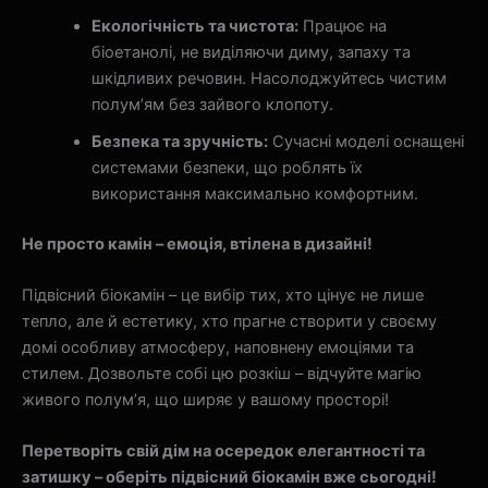
Екологічність та чистота:
Працює на
біоетанолі, не виділяючи диму, запаху та
шкідливих речовин. Насолоджуйтесь чистим
полум’ям без зайвого клопоту.
Безпека та зручність:
Сучасні моделі оснащені
системами безпеки, що роблять їх
використання максимально комфортним.
Не просто камін – емоція, втілена в дизайні!
Підвісний біокамін – це вибір тих, хто цінує не лише
тепло, але й естетику, хто прагне створити у своєму
домі особливу атмосферу, наповнену емоціями та
стилем. Дозвольте собі цю розкіш – відчуйте магію
живого полум’я, що ширяє у вашому просторі!
Перетворіть свій дім на осередок елегантності та
затишку – оберіть підвісний біокамін вже сьогодні!