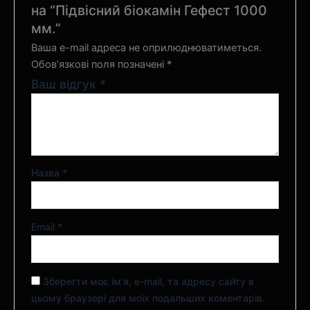
на “Підвісний біокамін Гефест 1000
мм.”
Ваша e-mail адреса не оприлюднюватиметься.
Обов’язкові поля позначені
*
Ваш відгук
*
Назва
*
Email
*
Зберегти моє ім'я, e-mail, та адресу сайту в
цьому браузері для моїх подальших коментарів.