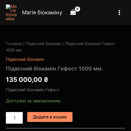
Перейти
до
Магія біокаміну
вмісту
Підвісний
біокамін
Гефест
Головна
/
Підвісний біокамін
/ Підвісний біокамін Гефест
1000
1000 мм.
мм.
кількість
Підвісний біокамін
Підвісний біокамін Гефест 1000 мм.
135 000,00
₴
Підвісний біокамін Гефест
Доступно за замовленням
Додати в кошик