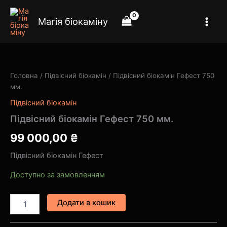
Перейти
до
Магія біокаміну
вмісту
Підвісний
біокамін
Гефест
Головна
/
Підвісний біокамін
/ Підвісний біокамін Гефест 750
750
мм.
мм.
кількість
Підвісний біокамін
Підвісний біокамін Гефест 750 мм.
99 000,00
₴
Підвісний біокамін Гефест
Доступно за замовленням
Додати в кошик