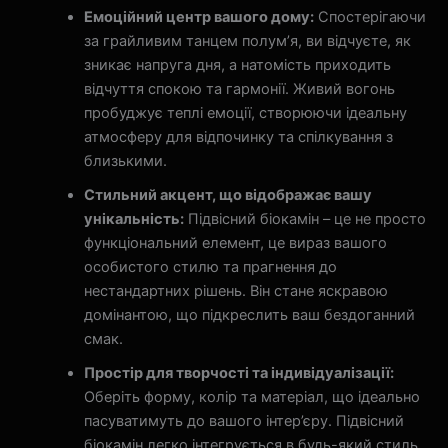
Емоційний центр вашого дому:
Спостерігаючи
за грайливим танцем полум’я, ви відчуєте, як
зникає напруга дня, а натомість приходить
відчуття спокою та гармонії. Живий вогонь
пробуджує теплі емоції, створюючи ідеальну
атмосферу для відпочинку та спілкування з
близькими.
Стильний акцент, що відображає вашу
унікальність:
Підвісний біокамін – це не просто
функціональний елемент, це вираз вашого
особистого стилю та прагнення до
нестандартних рішень. Він стане яскравою
домінантою, що підкреслить ваш бездоганний
смак.
Простір для творчості та індивідуалізації:
Оберіть форму, колір та матеріал, що ідеально
пасуватимуть до вашого інтер’єру. Підвісний
біокамін легко інтегрується в будь-який стиль