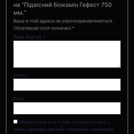
на “Підвісний біокамін Гефест 750
мм.”
Ваша e-mail адреса не оприлюднюватиметься.
Обов’язкові поля позначені
*
Ваш відгук
*
Назва
*
Email
*
Зберегти моє ім'я, e-mail, та адресу сайту в
цьому браузері для моїх подальших коментарів.